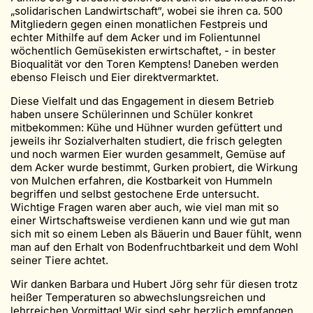
„solidarischen Landwirtschaft“, wobei sie ihren ca. 500
Mitgliedern gegen einen monatlichen Festpreis und
echter Mithilfe auf dem Acker und im Folientunnel
wöchentlich Gemüsekisten erwirtschaftet, - in bester
Bioqualität vor den Toren Kemptens! Daneben werden
ebenso Fleisch und Eier direktvermarktet.
Diese Vielfalt und das Engagement in diesem Betrieb
haben unsere Schülerinnen und Schüler konkret
mitbekommen: Kühe und Hühner wurden gefüttert und
jeweils ihr Sozialverhalten studiert, die frisch gelegten
und noch warmen Eier wurden gesammelt, Gemüse auf
dem Acker wurde bestimmt, Gurken probiert, die Wirkung
von Mulchen erfahren, die Kostbarkeit von Hummeln
begriffen und selbst gestochene Erde untersucht.
Wichtige Fragen waren aber auch, wie viel man mit so
einer Wirtschaftsweise verdienen kann und wie gut man
sich mit so einem Leben als Bäuerin und Bauer fühlt, wenn
man auf den Erhalt von Bodenfruchtbarkeit und dem Wohl
seiner Tiere achtet.
Wir danken Barbara und Hubert Jörg sehr für diesen trotz
heißer Temperaturen so abwechslungsreichen und
lehrreichen Vormittag! Wir sind sehr herzlich empfangen