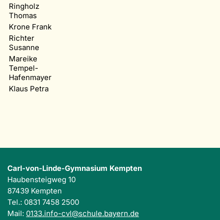
Ringholz
Thomas
Krone Frank
Richter
Susanne
Mareike
Tempel-
Hafenmayer
Klaus Petra
Carl-von-Linde-Gymnasium Kempten
Haubensteigweg 10
87439 Kempten
Tel.: 0831 7458 2500
Mail:
0133.info-cvl@schule.bayern.de