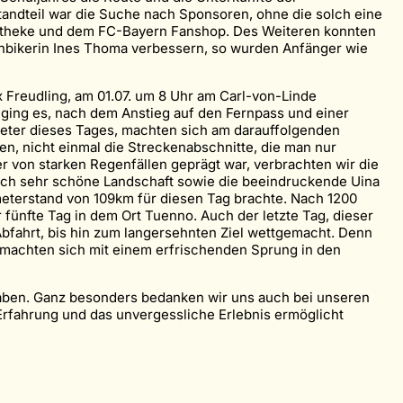
tandteil war die Suche nach Sponsoren, ohne die solch eine
Apotheke und dem FC-Bayern Fanshop. Des Weiteren konnten
ainbikerin Ines Thoma verbessern, so wurden Anfänger wie
x Freudling, am 01.07. um 8 Uhr am Carl-von-Linde
ging es, nach dem Anstieg auf den Fernpass und einer
nmeter dieses Tages, machten sich am darauffolgenden
n, nicht einmal die Streckenabschnitte, die man nur
 von starken Regenfällen geprägt war, verbrachten wir die
rch sehr schöne Landschaft sowie die beeindruckende Uina
ometerstand von 109km für diesen Tag brachte. Nach 1200
fünfte Tag in dem Ort Tuenno. Auch der letzte Tag, dieser
bfahrt, bis hin zum langersehnten Ziel wettgemacht. Denn
machten sich mit einem erfrischenden Sprung in den
 haben. Ganz besonders bedanken wir uns auch bei unseren
 Erfahrung und das unvergessliche Erlebnis ermöglicht