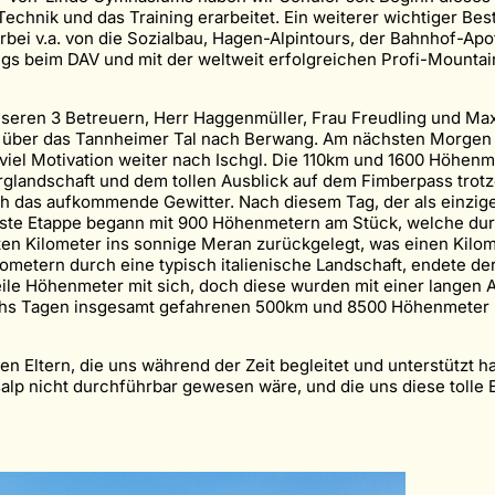
chnik und das Training erarbeitet. Ein weiterer wichtiger Bes
rbei v.a. von die Sozialbau, Hagen-Alpintours, der Bahnhof-
ings beim DAV und mit der weltweit erfolgreichen Profi-Mount
 unseren 3 Betreuern, Herr Haggenmüller, Frau Freudling und Ma
e über das Tannheimer Tal nach Berwang. Am nächsten Morgen 
 viel Motivation weiter nach Ischgl. Die 110km und 1600 Höhe
landschaft und dem tollen Ausblick auf dem Fimberpass trotze
 das aufkommende Gewitter. Nach diesem Tag, der als einziger
chste Etappe begann mit 900 Höhenmetern am Stück, welche du
tzten Kilometer ins sonnige Meran zurückgelegt, was einen Kil
tern durch eine typisch italienische Landschaft, endete der 
ile Höhenmeter mit sich, doch diese wurden mit einer langen A
sechs Tagen insgesamt gefahrenen 500km und 8500 Höhenmeter 
n Eltern, die uns während der Zeit begleitet und unterstützt
salp nicht durchführbar gewesen wäre, und die uns diese tolle