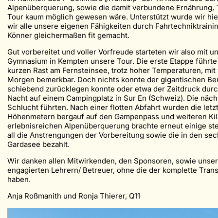
Alpenüberquerung, sowie die damit verbundene Ernährung, Te
Tour kaum möglich gewesen wäre. Unterstützt wurde wir hie
wir alle unsere eigenen Fähigkeiten durch Fahrtechniktrain
Könner gleichermaßen fit gemacht.
Gut vorbereitet und voller Vorfreude starteten wir also mit
Gymnasium in Kempten unsere Tour. Die erste Etappe führt
kurzen Rast am Fernsteinsee, trotz hoher Temperaturen, mit
Morgen bemerkbar. Doch nichts konnte der gigantischen Berg
schiebend zurücklegen konnte oder etwa der Zeitdruck durch
Nacht auf einem Campingplatz in Sur En (Schweiz). Die nä
Schlucht führten. Nach einer flotten Abfahrt wurden die le
Höhenmetern bergauf auf den Gampenpass und weiteren Kilome
erlebnisreichen Alpenüberquerung brachte erneut einige ste
all die Anstrengungen der Vorbereitung sowie die in den 
Gardasee bezahlt.
Wir danken allen Mitwirkenden, den Sponsoren, sowie unsere
engagierten Lehrern/ Betreuer, ohne die der komplette Tran
haben.
Anja Roßmanith und Ronja Thierer, Q11