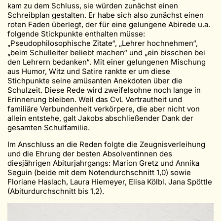
kam zu dem Schluss, sie würden zunächst einen
Schreibplan gestalten. Er habe sich also zunächst einen
roten Faden überlegt, der für eine gelungene Abirede u.a.
folgende Stickpunkte enthalten müsse:
„Pseudophilosophische Zitate“, „Lehrer hochnehmen“,
„beim Schulleiter beliebt machen“ und „ein bisschen bei
den Lehrern bedanken“. Mit einer gelungenen Mischung
aus Humor, Witz und Satire rankte er um diese
Stichpunkte seine amüsanten Anekdoten über die
Schulzeit. Diese Rede wird zweifelsohne noch lange in
Erinnerung bleiben. Weil das CvL Vertrautheit und
familiäre Verbundenheit verkörpere, die aber nicht von
allein entstehe, galt Jakobs abschließender Dank der
gesamten Schulfamilie.
Im Anschluss an die Reden folgte die Zeugnisverleihung
und die Ehrung der besten Absolventinnen des
diesjährigen Abiturjahrgangs: Marion Gretz und Annika
Seguin (beide mit dem Notendurchschnitt 1,0) sowie
Floriane Haslach, Laura Hiemeyer, Elisa Kölbl, Jana Spöttle
(Abiturdurchschnitt bis 1,2).