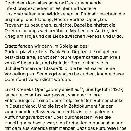
Doch dann kam alles anders: Das zunehmende
Infektionsgeschehen im Winter und weitere
Unsicherheiten und Widrigkeiten im Frühjahr machten die
ursprüngliche Planung, Hector Berlioz‘ Oper „Les
Troyens“ zu besuchen, zunichte. Dabei beinhaltet die
Opernhandlung zwei berühmte Mythen der Antike, den
Krieg um Troja und die Liebe zwischen Aeneas und Dido.
Ersatz fanden wir dann im Spielplan des
Gärtnerplatztheaters: Dank Frau Dopfer, die umgehend
best-platzierte, sonst sehr teure Opernkarten zum Preis
von 8 € besorgte, und dank der Bereitschaft vieler
Schüler*innen der Klasse 10 b, die bereit waren, eine
Vorstellung am Sonntagabend zu besuchen, konnte diese
Opernfahrt verwirklicht werden.
Ernst Kreneks Oper „Jonny spielt auf“, uraufgeführt 1927,
ist heute zwar fast vergessen, war aber in ihrer
Entstehungszeit eines der erfolgreichsten Bühnenstücke
in Deutschland. Und sie ist ein Zeitdokument für den
zunehmenden Rassenwahn der Nazis, die später ein
Aufführungsverbot der Oper durchsetzten, weil die
Hauptfigur schwarz war, sich Freiheiten herausnahm und
mit dem aus Amerika stammenden Jazz das kulturelle Erbe