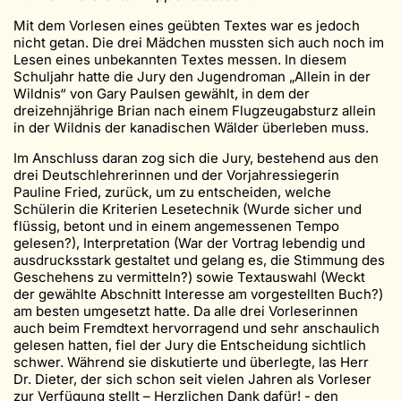
Mit dem Vorlesen eines geübten Textes war es jedoch
nicht getan. Die drei Mädchen mussten sich auch noch im
Lesen eines unbekannten Textes messen. In diesem
Schuljahr hatte die Jury den Jugendroman „Allein in der
Wildnis“ von Gary Paulsen gewählt, in dem der
dreizehnjährige Brian nach einem Flugzeugabsturz allein
in der Wildnis der kanadischen Wälder überleben muss.
Im Anschluss daran zog sich die Jury, bestehend aus den
drei Deutschlehrerinnen und der Vorjahressiegerin
Pauline Fried, zurück, um zu entscheiden, welche
Schülerin die Kriterien Lesetechnik (Wurde sicher und
flüssig, betont und in einem angemessenen Tempo
gelesen?), Interpretation (War der Vortrag lebendig und
ausdrucksstark gestaltet und gelang es, die Stimmung des
Geschehens zu vermitteln?) sowie Textauswahl (Weckt
der gewählte Abschnitt Interesse am vorgestellten Buch?)
am besten umgesetzt hatte. Da alle drei Vorleserinnen
auch beim Fremdtext hervorragend und sehr anschaulich
gelesen hatten, fiel der Jury die Entscheidung sichtlich
schwer. Während sie diskutierte und überlegte, las Herr
Dr. Dieter, der sich schon seit vielen Jahren als Vorleser
zur Verfügung stellt – Herzlichen Dank dafür! - den