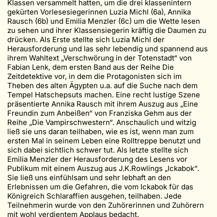
Klassen versammelt hatten, um die drei klassenintern
gekürten Vorlesesiegerinnen Luzia Michl (6a), Annika
Rausch (6b) und Emilia Menzler (6c) um die Wette lesen
zu sehen und ihrer Klassensiegerin kräftig die Daumen zu
drücken. Als Erste stellte sich Luzia Michl der
Herausforderung und las sehr lebendig und spannend aus
ihrem Wahltext „Verschwörung in der Totenstadt“ von
Fabian Lenk, dem ersten Band aus der Reihe Die
Zeitdetektive vor, in dem die Protagonisten sich im
Theben des alten Ägypten u.a. auf die Suche nach dem
Tempel Hatschepsuts machen. Eine recht lustige Szene
präsentierte Annika Rausch mit ihrem Auszug aus „Eine
Freundin zum Anbeißen“ von Franziska Gehm aus der
Reihe „Die Vampirschwestern“. Anschaulich und witzig
ließ sie uns daran teilhaben, wie es ist, wenn man zum
ersten Mal in seinem Leben eine Rolltreppe benutzt und
sich dabei sichtlich schwer tut. Als letzte stellte sich
Emilia Menzler der Herausforderung des Lesens vor
Publikum mit einem Auszug aus J.K.Rowlings „Ickabok“.
Sie ließ uns einfühlsam und sehr lebhaft an den
Erlebnissen um die Gefahren, die vom Ickabok für das
Königreich Schlaraffien ausgehen, teilhaben. Jede
Teilnehmerin wurde von den Zuhörerinnen und Zuhörern
mit wohl verdientem Applaus bedacht.