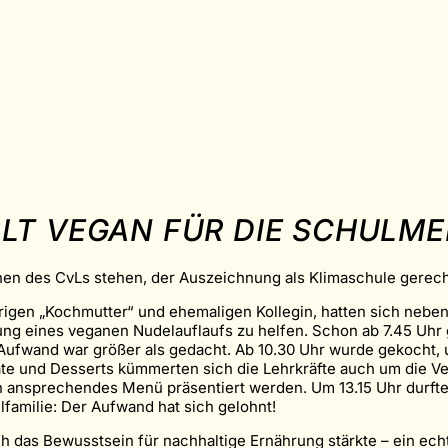
LT VEGAN FÜR DIE SCHULM
ühen des CvLs stehen, der Auszeichnung als Klimaschule gerec
rigen „Kochmutter“ und ehemaligen Kollegin, hatten sich nebe
ereitung eines veganen Nudelauflaufs zu helfen. Schon ab 7.45 
Aufwand war größer als gedacht. Ab 10.30 Uhr wurde gekocht, u
te und Desserts kümmerten sich die Lehrkräfte auch um die Ve
n ansprechendes Menü präsentiert werden. Um 13.15 Uhr durft
familie: Der Aufwand hat sich gelohnt!
uch das Bewusstsein für nachhaltige Ernährung stärkte – ein ec