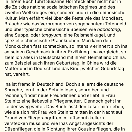
In ihrem Buch führt Susanne Hornfeck aber nicht nur in
die Zeit des nationalsozialistischen Regimes und des
zweiten Weltkrieges ein, sondern auch in die chinesische
Kultur. Man erfährt viel über die Feste wie das Mondfest,
Bräuche wie das Verbrennen von sogenanntem Totengeld
und über typische chinesische Speisen wie
babaotang
,
eine Suppe, oder
tangyuan
, eine Reismehlkugel, und
spezielle chinesische Pfannkuchen. Man kann den
Mondkuchen fast schmecken, so intensiv erinnert sich Ina
an seinen Geschmack in ihrer Erzählung. Ina vergleicht so
ziemlich alles in Deutschland mit ihrem Heimatland China,
zum Beispiel auch ihren Geburtstag. In China wird die
Mutter und in Deutschland das Kind, welches Geburtstag
hat, verehrt.
Ina ist fremd in Deutschland. Doch sie lernt die deutsche
Sprache, lernt in der Schule lesen, schreiben und
rechnen, findet neue Freundinnen und erlebt in Frau
Steinitz eine liebevolle Pflegemutter. Dennoch geht ihr
Leidensweg weiter. Das Buch lässt den Leser miterleben,
wie sie sich mit Frau von Steinitz mitten in der Nacht auf
Grund von Fliegerangriffen in Luftschutzkellern
verstecken muss und wie Inas Angst angesichts der
Düsenflieger, die in Richtung ihrer Cousine fliegen, die in