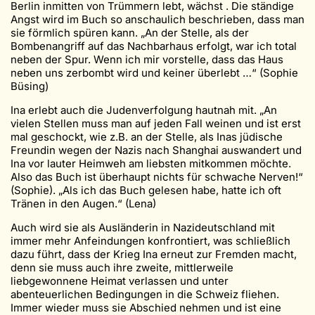
Berlin inmitten von Trümmern lebt, wächst . Die ständige
Angst wird im Buch so anschaulich beschrieben, dass man
sie förmlich spüren kann. „An der Stelle, als der
Bombenangriff auf das Nachbarhaus erfolgt, war ich total
neben der Spur. Wenn ich mir vorstelle, dass das Haus
neben uns zerbombt wird und keiner überlebt …“ (Sophie
Büsing)
Ina erlebt auch die Judenverfolgung hautnah mit. „An
vielen Stellen muss man auf jeden Fall weinen und ist erst
mal geschockt, wie z.B. an der Stelle, als Inas jüdische
Freundin wegen der Nazis nach Shanghai auswandert und
Ina vor lauter Heimweh am liebsten mitkommen möchte.
Also das Buch ist überhaupt nichts für schwache Nerven!“
(Sophie). „Als ich das Buch gelesen habe, hatte ich oft
Tränen in den Augen.“ (Lena)
Auch wird sie als Ausländerin in Nazideutschland mit
immer mehr Anfeindungen konfrontiert, was schließlich
dazu führt, dass der Krieg Ina erneut zur Fremden macht,
denn sie muss auch ihre zweite, mittlerweile
liebgewonnene Heimat verlassen und unter
abenteuerlichen Bedingungen in die Schweiz fliehen.
Immer wieder muss sie Abschied nehmen und ist eine