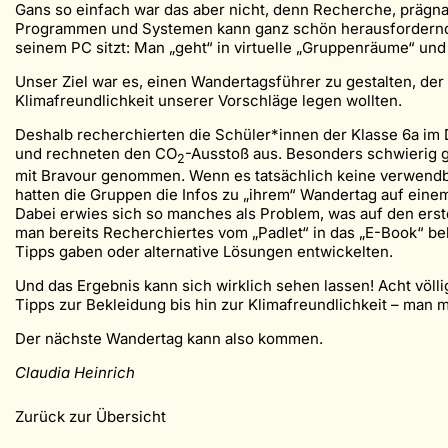
Gans so einfach war das aber nicht, denn Recherche, prägn
Programmen und Systemen kann ganz schön herausfordernd s
seinem PC sitzt: Man „geht“ in virtuelle „Gruppenräume“ und
Unser Ziel war es, einen Wandertagsführer zu gestalten, der
Klimafreundlichkeit unserer Vorschläge legen wollten.
Deshalb recherchierten die Schüler*innen der Klasse 6a im D
und rechneten den CO
-Ausstoß aus. Besonders schwierig g
2
mit Bravour genommen. Wenn es tatsächlich keine verwendbar
hatten die Gruppen die Infos zu „ihrem“ Wandertag auf eine
Dabei erwies sich so manches als Problem, was auf den ersten
man bereits Recherchiertes vom „Padlet“ in das „E-Book“ be
Tipps gaben oder alternative Lösungen entwickelten.
Und das Ergebnis kann sich wirklich sehen lassen! Acht völ
Tipps zur Bekleidung bis hin zur Klimafreundlichkeit – man 
Der nächste Wandertag kann also kommen.
Claudia Heinrich
Zurück zur Übersicht