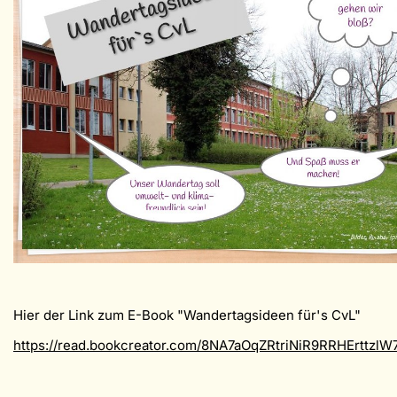
Hier der Link zum E-Book "Wandertagsideen für's CvL"
https://read.bookcreator.com/8NA7aOqZRtriNiR9RRHErttz