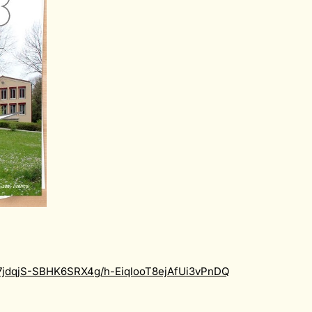
lW7jdqjS-SBHK6SRX4g/h-EiqlooT8ejAfUi3vPnDQ