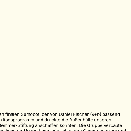
en finalen Sumobot, der von Daniel Fischer (9+b) passend
uktionsprogramm und druckte die Außenhülle unseres
Stemmer-Stiftung anschaffen konnten. Die Gruppe verbaute
n kann und in der Lage sein sollte, den Gegner zu orten und