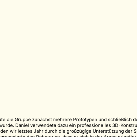
ute die Gruppe zunächst mehrere Prototypen und schließlich d
urde. Daniel verwendete dazu ein professionelles 3D-Konstr
n wir letztes Jahr durch die großzügige Unterstützung der 
ammierte den Roboter so, dass er sich in der Arena orientiere