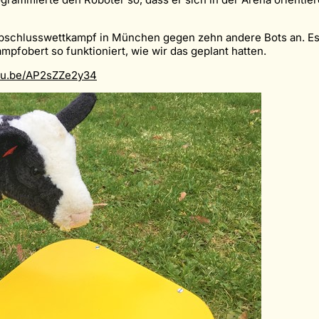
Abschlusswettkampf in München gegen zehn andere Bots an. Es
mpfobert so funktioniert, wie wir das geplant hatten.
utu.be/AP2sZZe2y34