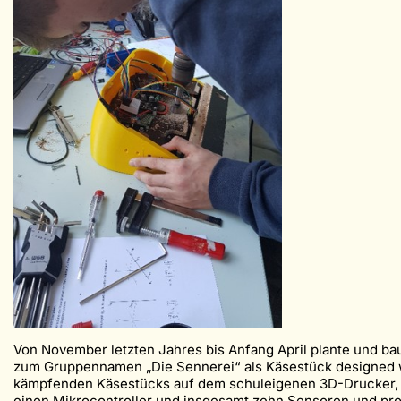
Von November letzten Jahres bis Anfang April plante und ba
zum Gruppennamen „Die Sennerei“ als Käsestück designed w
kämpfenden Käsestücks auf dem schuleigenen 3D-Drucker, de
einen Mikrocontroller und insgesamt zehn Sensoren und progr