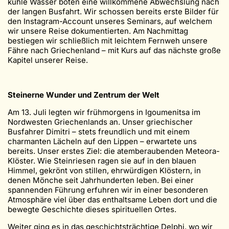
kühle Wasser boten eine willkommene Abwechslung nach
der langen Busfahrt. Wir schossen bereits erste Bilder für
den Instagram-Account unseres Seminars, auf welchem
wir unsere Reise dokumentierten. Am Nachmittag
bestiegen wir schließlich mit leichtem Fernweh unsere
Fähre nach Griechenland – mit Kurs auf das nächste große
Kapitel unserer Reise.
Steinerne Wunder und Zentrum der Welt
Am 13. Juli legten wir frühmorgens in Igoumenitsa im
Nordwesten Griechenlands an. Unser griechischer
Busfahrer Dimitri – stets freundlich und mit einem
charmanten Lächeln auf den Lippen – erwartete uns
bereits. Unser erstes Ziel: die atemberaubenden Meteora-
Klöster. Wie Steinriesen ragen sie auf in den blauen
Himmel, gekrönt von stillen, ehrwürdigen Klöstern, in
denen Mönche seit Jahrhunderten leben. Bei einer
spannenden Führung erfuhren wir in einer besonderen
Atmosphäre viel über das enthaltsame Leben dort und die
bewegte Geschichte dieses spirituellen Ortes.
Weiter ging es in das geschichtsträchtige Delphi, wo wir