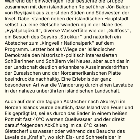
Während der einwöchigen Tour besuchte die Gruppe
zusammen mit dem isländischen Reiseführer Jón Baldur
von Reykjavik aus zuerst den Süden und Südwesten der
Insel. Dabei standen neben der isländischen Hauptstadt
selbst u.a. eine Gletscherwanderung in der Nähe des
„Eyjafjallajökull‟, diverse Wasserfälle wie der „Gullfoss‟,
ein Besuch des Geysirs „Strokkur‟ und natürlich ein
Abstecher zum „Þingvellir Nationalpark‟ auf dem
Programm. Letzter bot als Wiege der isländischen
Demokratie den historisch-politisch interessierten
Schülerinnen und Schülern viel Neues, aber auch das in
der Landschaft deutlich erkennbare Auseinanderdriften
der Eurasischen und der Nordamerikanischen Platte
beeindruckte nachhaltig. Eine Erlebnis der ganz
besonderen Art war die Wanderung durch einen Lavatube
in der nahezu unberührten isländischen Landschaft.
Auch auf dem dreitägigen Abstecher nach Akureyri im
Norden Islands wurde deutlich, dass Island von Feuer und
Eis geprägt ist, sei es durch das Baden in einem heißen
Pott mit fast 40°C warmen Quellwasser und der direkt
darauf folgenden Abkühlung im ca. 6°C kalten
Gletscherflusswasser oder während des Besuchs des
Lavafelds „Krafla‟, wo sich Eis- und Schneefelder in